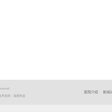
served.
医院介绍
新闻
术支持：
海南布谷