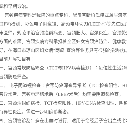
查和早期诊治。
宫颈疾病专科是我院的重点专科，配备有新柏氏模式薄层液基细胞
(HPV)检测、彩色电子阴道镜、高频电环切刀(LEEP术)等先
床医师，规范诊治宫颈癌前病变、宫颈肥大、宫颈炎症、宫颈赘
方面的难题。宫颈疾病专科承担着全区妇女宫颈癌防治、健康教
导，在海口市琼山区妇女病“两癌”查治等业务具有很强的影响力
目前开展项目有∶
一、宫颈常规防癌筛查（TCT与HPV病毒检测）∶每位性生活
宫颈防癌筛查。
二、 电子阴道镜检查∶宫颈防癌筛查异常者（TCT检查阳性、HP
有异常者、宫颈电环切术后（LEEP术后）均需要阴道镜检查。
三、宫颈活组织病检：TCT检查阳性、HPV-DNA检查阳性、
特异性炎症，需进一步明确诊断者。
四、宫颈管诊刮：多在出血时进行，适用于绝经后子宫出血或老