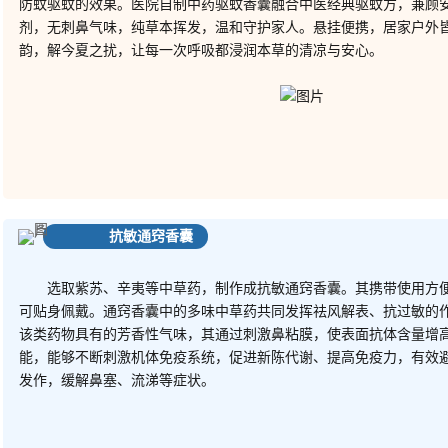
防蚊驱蚊的效果。医院自制中药驱蚊香囊融合中医经典驱蚊方，兼顾
剂，无刺鼻气味，纯草本挥发，温和守护家人。悬挂便携，居家户外
韵，解今夏之扰，让每一次呼吸都浸润本草的清凉与安心。
抗敏通窍香囊
选取紫苏
、辛夷等中草药，制作成
抗敏
通窍香囊。其携带使用方
可贴身佩戴。通窍香囊中的多味中草药共同发挥祛风解表、抗过敏的
该类药物具有的芳香性气味，其通过刺激鼻粘膜，使表面抗体含量增
能，能够不断刺激机体免疫系统，促进新陈代谢、提高免疫力，有效
发作，缓解鼻塞、流涕等症状。