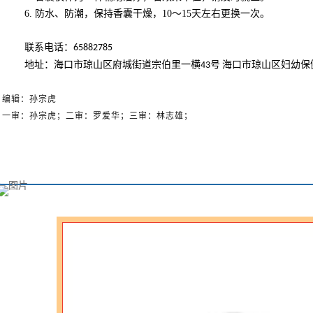
6.
防水、防潮，保持香囊干燥，
10
～
15
天左右更换一次
。
联系电话：
65882785
地址：海口市琼山区府城街道宗
伯里一横
号
海口市琼山区妇幼保
43
编辑：孙宗虎
一审：孙宗虎；二审：罗爱华；三审：林志雄；