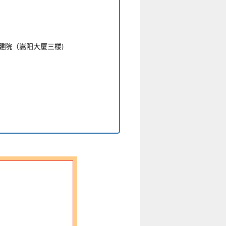
健院（
嵩
阳大厦三楼
)