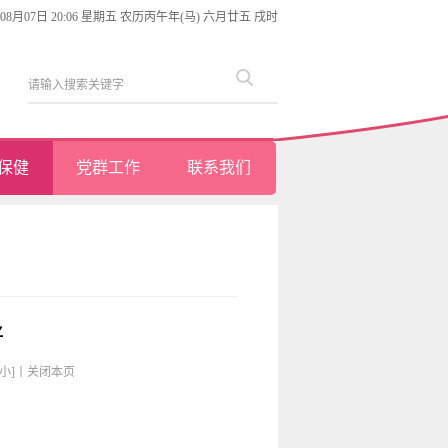
年08月07日 20:06 星期五 农历丙午年(马) 六月廿五 戌时
保健
党群工作
联系我们
好
[小]
丨
关闭本页