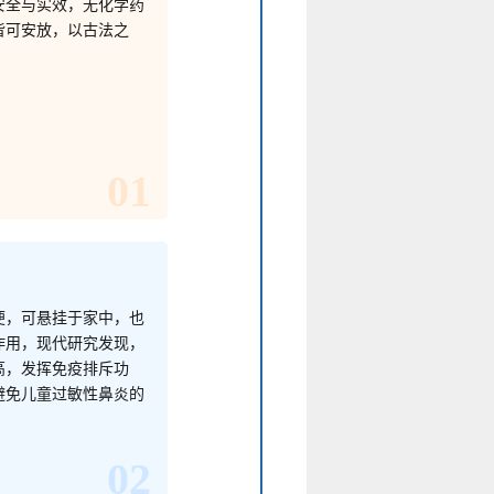
安全与实效，无化学药
皆可安放，以古法之
01
便，可悬挂于家中，也
作用，现代研究发现，
高，发挥免疫排斥功
避免儿童过敏性鼻炎的
02