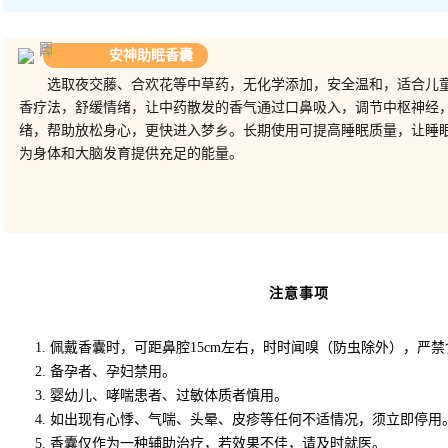
安神助眠香囊
选取夜交藤、合欢花等中草药，无化学添加，安全温和，适合儿
香疗法，舒缓情绪，让中药散发的香气通过口鼻吸入，调节中枢神经
绪，帮助放松身心，更快进入梦乡。长期使用可提高睡眠质量，让睡
为身体和大脑发育提供充足的能量。
注意事项
1.
佩戴香囊时，可距鼻腔
15cm
左右，时时闻嗅（防虫除外），严禁
2.
备孕者、孕妇禁用。
3.
婴幼儿、哮喘患者、过敏体质者慎用。
4.
如出现有心悸、气喘、头晕、皮疹等任何不适情况，须立即停用
5.
香囊仅作为一种辅助治疗，若效果不佳，请及时就医。