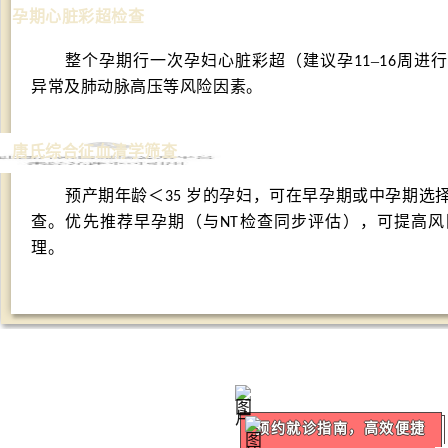
孕期心脏彩超检查
整个孕期行一次孕妇心脏彩超（建议孕
–
周进行
11
16
异常及肺动脉高压等风险因素。
唐氏综合征血清学筛查
预产期年龄＜
岁的孕妇，可在早孕期或中孕期选
35
查。优先推荐早孕期（与
检查同步评估），可提高风
NT
理。
预
约
就诊指南，
高效便捷