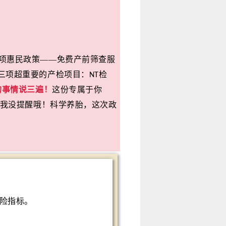
！
项惠民政策
——
免费产前筛查
服
三项超重要的产检项目：
检
NT
的事情说三遍！
这份专属于你
我没提醒哦！科学养胎，这次
政
险指标。