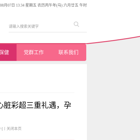
年08月07日 13:34 星期五 农历丙午年(马) 六月廿五 午时
保健
党群工作
联系我们
心脏彩超三重礼遇，孕
小]
丨
关闭本页