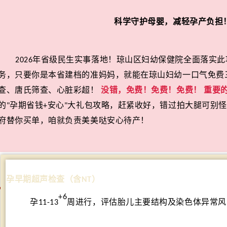
科学守护母婴，减轻孕产负担
年省级民生实事落地！
琼山区
妇幼保健院
全面
落实
此
2026
务
，
只要你是本省建档的准妈妈，就能在琼山妇幼一口气
免费
查、唐氏筛查、心脏彩超！
没错，免费！免费！免费！
重要
的
孕期省钱
安心
大礼包攻略，赶紧收好，错过拍大腿可别怪
"
+
"
府
替你买单，咱就负责美美哒安心待产！
孕早期超声检查（含
）
NT
+6
孕
周进行，评估胎儿主要结构及染色体异常风
11-13