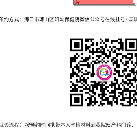
预约方式：
海口市
琼山区
妇幼保健院
微信公众号
在线挂号
现
/
：
就诊流程
按预约时间携带
本人
孕检材料到
我院妇产科门诊
，