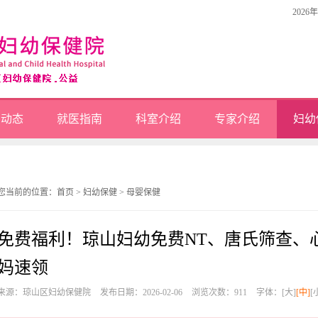
2026
闻动态
就医指南
科室介绍
专家介绍
妇幼
您当前的位置：
首页
>
妇幼保健
>
母婴保健
免费福利！琼山妇幼免费NT、唐氏筛查、
妈速领
来源：琼山区妇幼保健院
发布日期：2026-02-06
浏览次数：
911
字体：
[大]
[中]
[