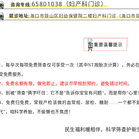
65801038（妇产科门诊）
咨询专线:
就诊地址:
海口市琼山区妇幼保健院二楼妇产科门诊（海口市
重要温馨提示
1、每孕次每项免费筛查仅可享受一次（其中NT按胎次计算），务必
受免费服务。
2、免费名额有限，做完即止，建议尽早规划预约，避免错过时间。
3、
别被
筛查
俩字吓住：它不是
告诉你宝宝有问题
，而是帮你
心里
“
”
“
”
“
4、
免费归免费，常规产检该做的血常规、尿检、糖耐
……一个都不
代”，咱科学养胎，不偷懒也不焦虑！
民生福利暖相伴，科学筛查护新