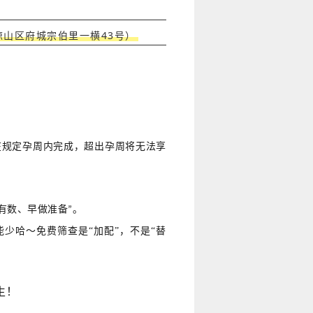
琼山区府城宗伯里一横
43
号）
在规定孕周内完成，超出孕周将无法享
有数、早做准备
。
”
能少哈～免费筛查是“加配”，不是“替
生！