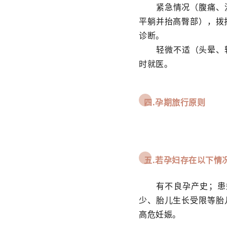
紧急情况（腹痛、
平躺并抬高臀部），拨
诊断。
轻微不适（头晕、
时就医。
四.
孕期旅行原则
五.
若孕妇存在以下情
有不良孕产史；患
少、胎儿生长受限等胎
高危妊娠。